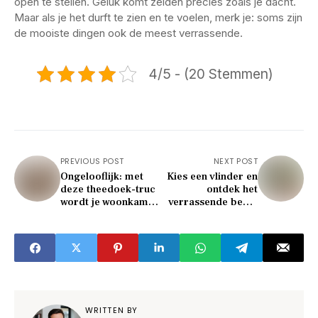
open te stellen. Geluk komt zelden precies zoals je dacht.
Maar als je het durft te zien en te voelen, merk je: soms zijn
de mooiste dingen ook de meest verrassende.
4/5 - (20 Stemmen)
PREVIOUS POST
NEXT POST
Ongelooflijk: met
Kies een vlinder en
deze theedoek-truc
ontdek het
wordt je woonkamer
verrassende beeld
sneller warm
dat je vrienden van
(zonder extra
je hebben!
kosten)
WRITTEN BY