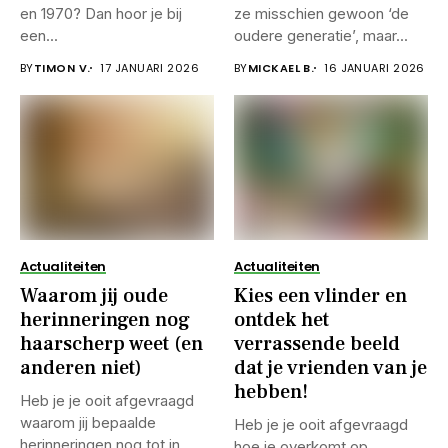
en 1970? Dan hoor je bij
ze misschien gewoon ‘de
een...
oudere generatie’, maar...
BY
TIMON V.
17 JANUARI 2026
BY
MICKAEL B.
16 JANUARI 2026
Actualiteiten
Actualiteiten
Waarom jij oude
Kies een vlinder en
herinneringen nog
ontdek het
haarscherp weet (en
verrassende beeld
anderen niet)
dat je vrienden van je
hebben!
Heb je je ooit afgevraagd
waarom jij bepaalde
Heb je je ooit afgevraagd
herinneringen nog tot in...
hoe je overkomt op