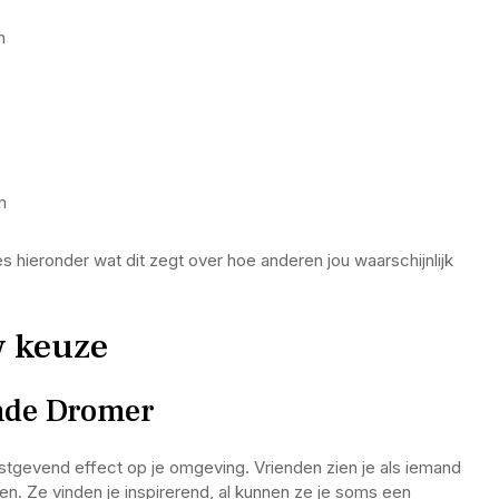
n
n
es hieronder wat dit zegt over hoe anderen jou waarschijnlijk
w keuze
ende Dromer
ustgevend effect op je omgeving. Vrienden zien je als iemand
ven. Ze vinden je inspirerend, al kunnen ze je soms een