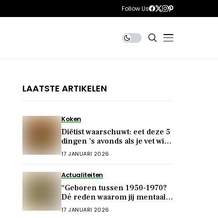
Follow Us
LAATSTE ARTIKELEN
Koken
Diëtist waarschuwt: eet deze 5
dingen ’s avonds als je vet wil
verbranden!
17 JANUARI 2026
Actualiteiten
“Geboren tussen 1950-1970?
Dé reden waarom jij mentaal
zoveel sterker bent”
17 JANUARI 2026