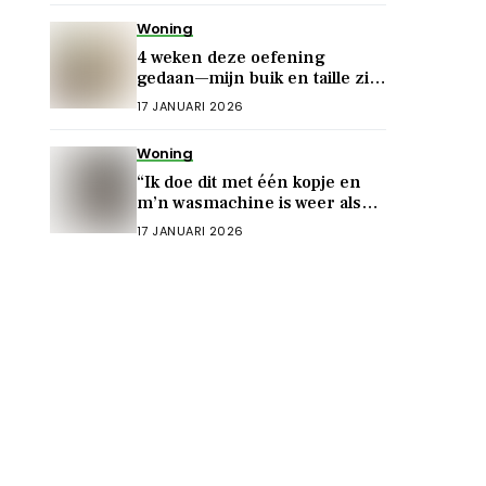
Woning
4 weken deze oefening
gedaan—mijn buik en taille zijn
onherkenbaar!
17 JANUARI 2026
Woning
“Ik doe dit met één kopje en
m’n wasmachine is weer als
nieuw (géén dure ontkalker
17 JANUARI 2026
nodig!)”