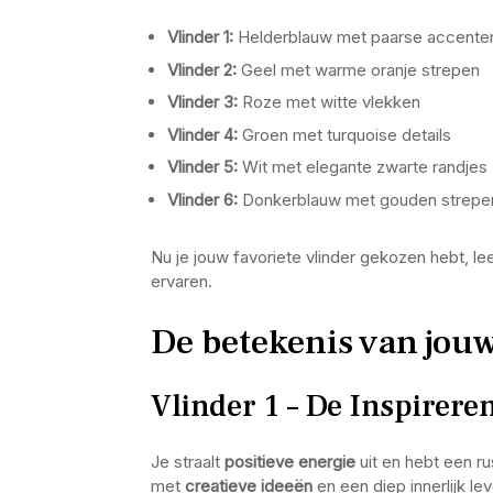
Vlinder 1:
Helderblauw met paarse accente
Vlinder 2:
Geel met warme oranje strepen
Vlinder 3:
Roze met witte vlekken
Vlinder 4:
Groen met turquoise details
Vlinder 5:
Wit met elegante zwarte randjes
Vlinder 6:
Donkerblauw met gouden strepe
Nu je jouw favoriete vlinder gekozen hebt, le
ervaren.
De betekenis van jou
Vlinder 1 – De Inspirer
Je straalt
positieve energie
uit en hebt een r
met
creatieve ideeën
en een diep innerlijk le