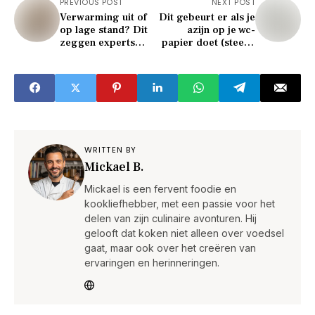
PREVIOUS POST
NEXT POST
Verwarming uit of
Dit gebeurt er als je
op lage stand? Dit
azijn op je wc-
zeggen experts
papier doet (steeds
eindelijk (en het
meer mensen
verrast je)
zweren erbij)
WRITTEN BY
Mickael B.
Mickael is een fervent foodie en
kookliefhebber, met een passie voor het
delen van zijn culinaire avonturen. Hij
gelooft dat koken niet alleen over voedsel
gaat, maar ook over het creëren van
ervaringen en herinneringen.